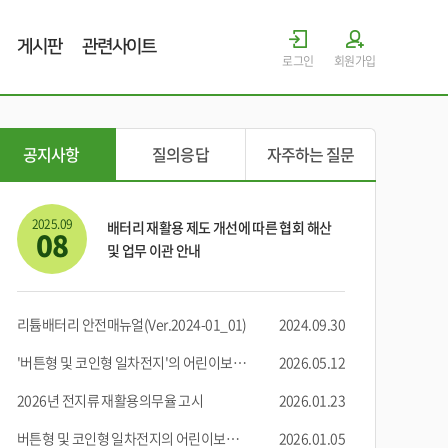
게시판
관련사이트
로그인
회원가입
공지사항
질의응답
자주하는 질문
2025.09
배터리 재활용 제도 개선에 따른 협회 해산
08
및 업무 이관 안내
리튬배터리 안전매뉴얼(Ver.2024-01_01)
2024.09.30
'버튼형 및 코인형 일차전지'의 어린이보호포장 적용 2가지 추가 변경 사항 안
2026.05.12
2026년 전지류 재활용의무율 고시
2026.01.23
버튼형 및 코인형 일차전지의 어린이보호포장 안전기준 변경 사항
2026.01.05