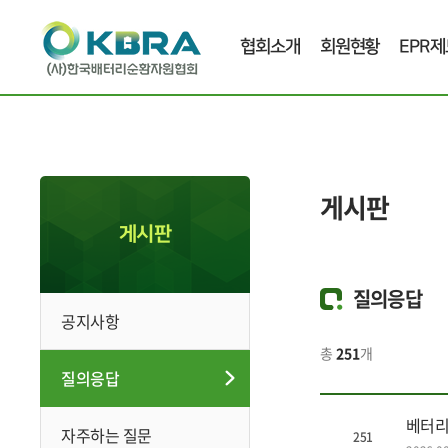
협회소개
회원현황
EPR제
게시판
게시판
질의응답
공지사항
총
251
개
질의응답
베터리
자주하는 질문
251