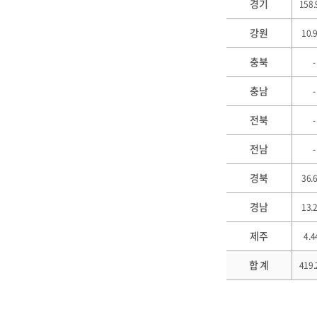
경기
158.
강원
10.
충북
-
충남
-
전북
-
전남
-
경북
36.
경남
13.
제주
4.4
합 계
419.