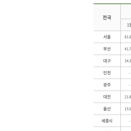
전국
1
서울
81.
부산
41.
대구
34.
인천
-
광주
-
대전
21.
울산
15.
세종시
-